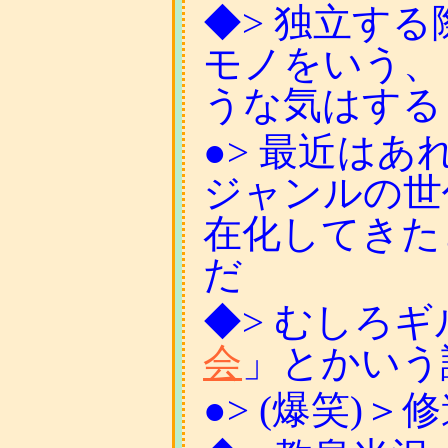
◆> 独立す
モノをいう、
うな気はする
●> 最近は
ジャンルの世
在化してきた
だ
◆> むしろ
会
」とかいう
●> (爆笑)＞