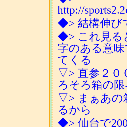
http://sports2.
◆> 結構伸
◆> これ見る
字のある意味
てくる
▽> 直参２
ろそろ箱の限
▽> まぁあ
るから
◆> 仙台で2