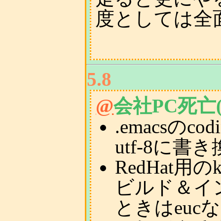
度としては全
5.8
@
会社PC死亡(
.emacsのco
utf-8に書
RedHat用の
ビルド＆イ
ときはeuc