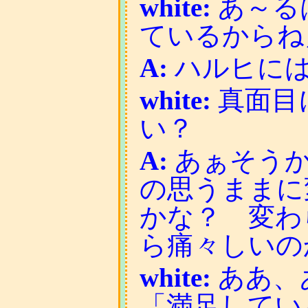
white:
あ～る
ているからね
A:
ハルヒには
white:
真面目
い？
A:
あぁそうか
の思うままに
かな？ 変わ
ら痛々しいの
white:
ああ、
「満足してい