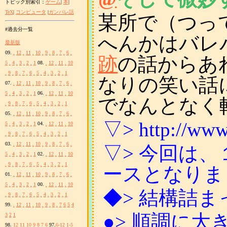
トピック別索引：
ゲーム
|
本
|
TeX
|
コンピュータ
|
ガンパレ話
某所で（つっ
#過去分一覧
へんかはバレ
最新版
09.
.
12
.
11
.
10
.
9
.
8
.
7
.
6
.
跡
の話からあ
5
.
4
.
3
.
2
.
1
08.
.
12
.
11
.
10
.
9
.
8
.
7
.
6
.
5
.
4
.
3
.
2
.
1
なりの笑い話
07.
.
12
.
11
.
10
.
9
.
8
.
7
.
6
.
5
.
4
.
3
.
2
.
1
06.
.
12
.
11
.
10
でなんとなく
.
9
.
8
.
7
.
6
.
5
.
4
.
3
.
2
.
1
05.
.
12
.
11
.
10
.
9
.
8
.
7
.
6
.
▽> http://www2
5
.
4
.
3
.
2
.
1
04.
.
12
.
11
.
10
.
9
.
8
.
7
.
6
.
5
.
4
.
3
.
2
.
1
03.
.
12
.
11
.
10
.
9
.
8
.
7
.
6
.
▽> 今回は
5
.
4
.
3
.
2
.
1
02.
.
12
.
11
.
10
.
9
.
8
.
7
.
6
.
5
.
4
.
3
.
2
.
1
ースとなりま
01.
.
12
.
11
.
10
.
9
.
8
.
7
.
6
.
5
.
4
.
3
.
2
.
1
00.
.
12
.
11
.
10
◆> 結構詰ま
.
9
.
8
.
7
.
6
.
5
.
4
.
3
.
2
.
1
99.
.
12
.
11
.
10
.
9
.
8
.
7
6
5
4
●> 順調に
3
2
1
98.
12
11
10
9
8
7
6
97.
6-12
1-5