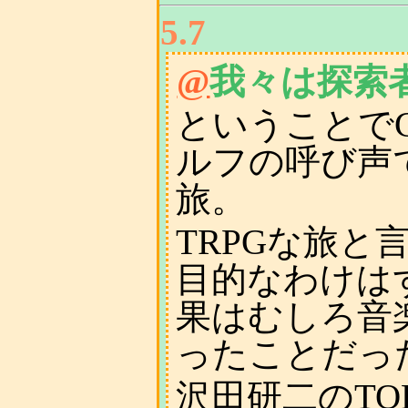
5.7
@
我々は探索
ということで
ルフの呼び声
旅。
TRPGな旅と
目的なわけは
果はむしろ音
ったことだっ
沢田研二のTO