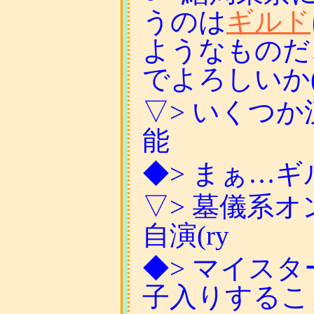
うのは
ギルド
ようなものだ
でよろしいか
▽> いくつ
能
◆> まぁ…
▽> 墓儀系
自演(ry
◆> マイス
子入りするこ