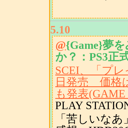
5.10
@
{Game}
か？：PS3正
SCEI、「プレ
日発売 価格は6
も発表(GAME W
PLAY STAT
「苦しいなあ