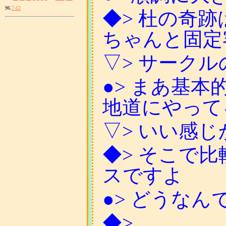
96.
7-12
◆> 杜の奇
ちゃんと固定
▽> サーク
●> まあ基
地道にやって
▽> いい感
◆> そこで
スですよ
●> どうな
◆>