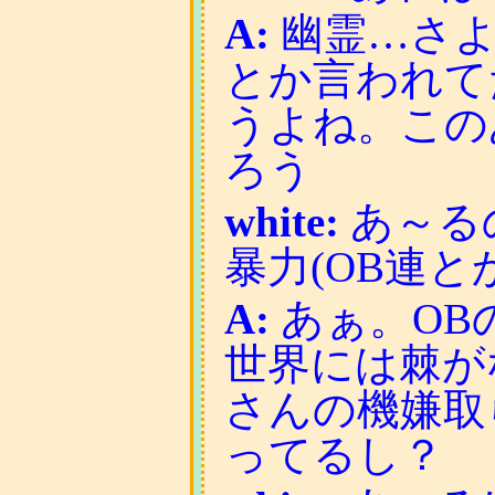
A:
幽霊…さよ
とか言われて
うよね。この
ろう
white:
あ～る
暴力(OB連
A:
あぁ。OB
世界には棘が
さんの機嫌取
ってるし？