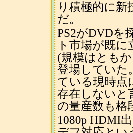
り積極的に新
だ。
PS2がDVD
ト市場が既に
(規模はとも
登場していた
ている現時点
存在しないと
の量産数も格
1080p HD
デフ対応とい