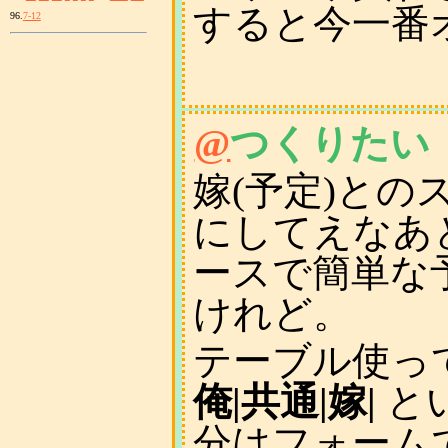
すると今一番
96.
7-12
@
つくりたい
嫁(予定)と
にしてえなあ
ースで簡単な
けれど。
テーブル使っ
俺|共通|嫁|
と
分はフォーム