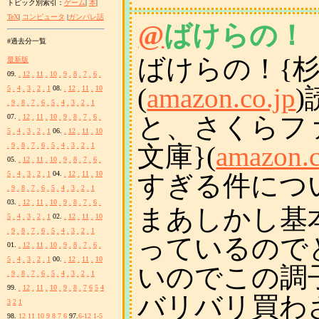
トピック別索引：
ゲーム
|
本
|
TeX
|
コンピュータ
|
ガンパレ話
@
ばけらの！
#過去分一覧
ばけらの！{杉
最新版
09.
.
12
.
11
.
10
.
9
.
8
.
7
.
6
.
(
amazon.co.jp
5
.
4
.
3
.
2
.
1
08.
.
12
.
11
.
10
.
9
.
8
.
7
.
6
.
5
.
4
.
3
.
2
.
1
と、さくらフ
07.
.
12
.
11
.
10
.
9
.
8
.
7
.
6
.
5
.
4
.
3
.
2
.
1
06.
.
12
.
11
.
10
文庫}(
amazon.c
.
9
.
8
.
7
.
6
.
5
.
4
.
3
.
2
.
1
05.
.
12
.
11
.
10
.
9
.
8
.
7
.
6
.
5
.
4
.
3
.
2
.
1
04.
.
12
.
11
.
10
すぎる件につ
.
9
.
8
.
7
.
6
.
5
.
4
.
3
.
2
.
1
03.
.
12
.
11
.
10
.
9
.
8
.
7
.
6
.
まあしかし基
5
.
4
.
3
.
2
.
1
02.
.
12
.
11
.
10
.
9
.
8
.
7
.
6
.
5
.
4
.
3
.
2
.
1
っているので
01.
.
12
.
11
.
10
.
9
.
8
.
7
.
6
.
5
.
4
.
3
.
2
.
1
00.
.
12
.
11
.
10
いのでこの調
.
9
.
8
.
7
.
6
.
5
.
4
.
3
.
2
.
1
99.
.
12
.
11
.
10
.
9
.
8
.
7
6
5
4
バリバリ買わ
3
2
1
98.
12
11
10
9
8
7
6
97.
6-12
1-5