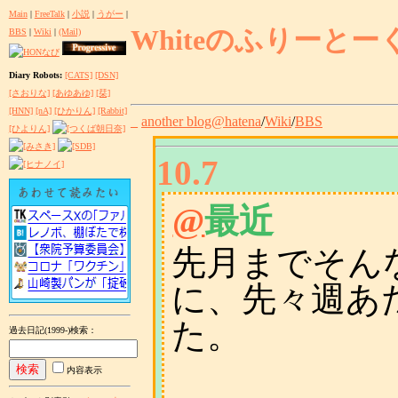
Main
|
FreeTalk
|
小説
|
うがー
|
Whiteのふりーとー
BBS
|
Wiki
|
(Mail)
Diary Robots:
[CATS]
[DSN]
[さおりな]
[あゆあゆ]
[栞]
[HNN]
[nA]
[ひかりん]
[Rabbit]
_
another blog@hatena
/
Wiki
/
BBS
[ひよりん]
10.7
@
最近
先月までそん
に、先々週あ
た。
過去日記(1999-)検索
：
内容表示