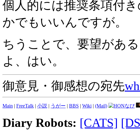
個人的には推奨条項付き
かでもいいんですが。
ちうことで、要望がある
よ、はい。
御意見・御感想の宛先
wh
Main
|
FreeTalk
|
小説
|
うがー
|
BBS
|
Wiki
|
(Mail)
Diary Robots:
[CATS]
[D