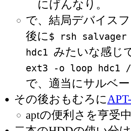
にげんなり。
で、結局デバイスフ
後に
$ rsh salvager
みたいな感じ
hdc1
ext3 -o loop hdc1 
で、適当にサルベー
その後おもむろに
APT-
aptの便利さを亨受
二本のHDDの使い分