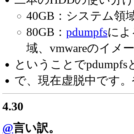
40GB：システム領
80GB：
pdumpfs
によ
域、vmwareのイメ
ということでpdumpf
で、現在虚脱中です。
4.30
@
言い訳。