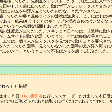
分間発揮していた。先制点をアシストしたクロスは正直出来す
て田中もよく前に出ていた。動けず下がるアレックスと合わせ
段はこの左を中澤が支えていたのだな、と気付かされる。
能していた中盤と最終ラインの連携は逆戻り。ヒデにはもはや
であり、結果DFラインとのギャップを埋めるものはいなくな
るという本末転倒な場面もあったと思う。
識の速度差が全てだった。メキシコと日本では、攻撃時に動き
が、左サイドの動きは乏しいままで、それは終始改善されるこ
ームでは、個々人が自らタスクを見つけて動くことを要求され
をきたしていた選手、見えていなかった選手の差が浮き彫りに
られるのか？、というところで不安ばかりを感じる試合だった。
いれるぞ！(挨拶
います。昨日
LORO世田谷
に行ってでオーダーだけ出して本日受
日のうちに頂いたのであとは取りに行くだけでありますゆえ、