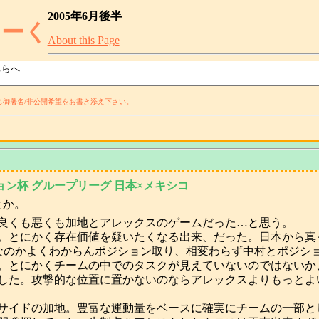
2005年6月後半
とーく
About this Page
御署名/非公開希望をお書き添え下さい。
ション杯 グループリーグ 日本×メキシコ
とか。
良くも悪くも加地とアレックスのゲームだった…と思う。
。とにかく存在価値を疑いたくなる出来、だった。日本から真
Hなのかよくわからんポジション取り、相変わらず中村とポジシ
。とにかくチームの中でのタスクが見えていないのではないか
した。攻撃的な位置に置かないのならアレックスよりもっとよ
サイドの加地。豊富な運動量をベースに確実にチームの一部と