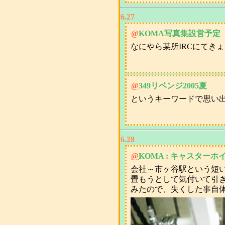
6.27
@
KOMA写真集設営予定
なにやら某所IRCにてき
@
349リベンジ2005夏
というキーワードで思い出
6.28
@
KOMA : キャスター
会社～市ヶ谷駅という短
畳もうとして気付いて引
みたので、失くした事自