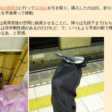
ORO世田谷
に行って
KOMA
を引き取り。購入したのは白。折り
社を早速乗って移動。
は座席背後の空間に鎮座させることに。帰りは九段下まで(もち
ムは存外剛性感があるのだけれど。で、いつもより手前の駅で
るなあ、と実感。