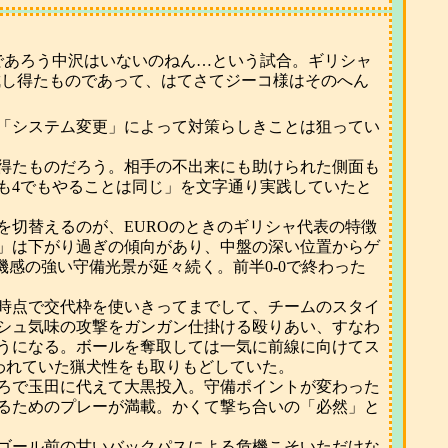
であろう中沢はいないのねん…という試合。ギリシャ
成し得たものであって、はてさてジーコ様はそのへん
「システム変更」によって対策らしきことは狙ってい
し得たものだろう。相手の不出来にも助けられた側面も
も4でもやることは同じ」を文字通り実践していたと
を切替えるのが、EUROのときのギリシャ代表の特徴
」は下がり過ぎの傾向があり、中盤の深い位置からゲ
感の強い守備光景が延々続く。前半0-0で終わった
時点で交代枠を使いきってまでして、チームのスタイ
シュ気味の攻撃をガンガン仕掛ける殴りあい、すなわ
うになる。ボールを奪取しては一気に前線に向けてス
われていた猟犬性をも取りもどしていた。
ろで玉田に代えて大黒投入。守備ポイントが変わった
るためのプレーが満載。かくて撃ち合いの「必然」と
ゴール前の甘いバックパスによる危機こそいただけな