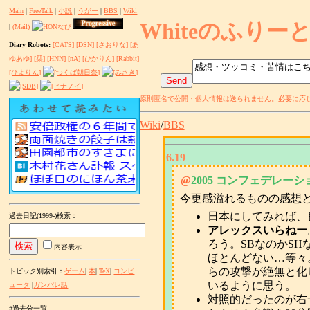
Main
|
FreeTalk
|
小説
|
うがー
|
BBS
|
Wiki
Whiteのふりー
|
(Mail)
Diary Robots:
[CATS]
[DSN]
[さおりな]
[あ
ゆあゆ]
[栞]
[HNN]
[nA]
[ひかりん]
[Rabbit]
[ひよりん]
原則匿名で公開・個人情報は送られません。必要に応じ
Wiki
/
BBS
6.19
@
2005 コンフェデレー
今更感溢れるものの感想
日本にしてみれば、
過去日記(1999-)検索
：
アレックスいらねー
ろう。SBなのかS
内容表示
ほとんどない…等々
らの攻撃が絶無と化
トピック別索引：
ゲーム
|
本
|
TeX
|
コンピ
いるように思う。
ュータ
|
ガンパレ話
対照的だったのが右
#過去分一覧