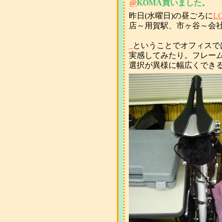
@
KOMA買いました。
昨日(水曜日)の昼ごろに
L
店～用賀駅、市ヶ谷～会
_
ということでオフィスで
実感してみたり。フレー
選択が異様に幅広くでき