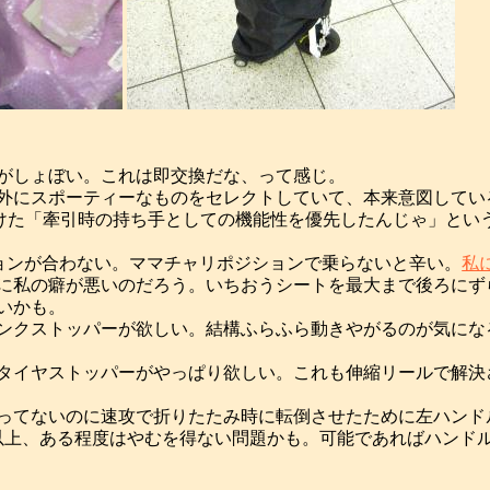
がしょぼい。これは即交換だな、って感じ。
外にスポーティーなものをセレクトしていて、本来意図してい
けた「牽引時の持ち手としての機能性を優先したんじゃ」とい
ションが合わない。ママチャリポジションで乗らないと辛い。
私
に私の癖が悪いのだろう。いちおうシートを最大まで後ろにず
いかも。
ンクストッパーが欲しい。結構ふらふら動きやがるのが気にな
タイヤストッパーがやっぱり欲しい。これも伸縮リールで解決
経ってないのに速攻で折りたたみ時に転倒させたために左ハン
以上、ある程度はやむを得ない問題かも。可能であればハンド