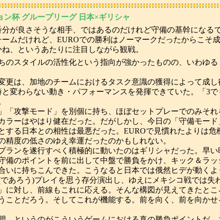
ション杯 グループリーグ 日本×ギリシャ
番分が良さそうな相手、ではあるのだけれど守備の基幹になる
チームだけれど、EUROでの勝利はノーマークだったからこそ
かね、というあたりに注目しながら観戦。
ちのスタイルの活性化という指向が強かったものの、いわゆる
の変更は、加地のチームにおけるタスク意識の獲得によって成
時と変わらない動き・パフォーマンスを発揮できていた。「3で
。
」「攻撃モード」を別個に持ち、ほぼセットプレーでのみそれ
カラーはやはり健在だった。だがしかし、今日の「守備モード
とする日本との相性は最悪だった。EUROで見慣れたよりは危機
の精度の低さのゆえ幸運だったのかもしれない。
プランを遂行すべく積極的に動いたのはギリシャだった。早い
守備のポイントを前に出して中盤で勝負をかけ、キック＆ラッ
合いに持ちこんできた。こうなると日本では俄然ヒデが動くよ
(であろう)プレイを思う存分演出し、ゆえにメキシコ戦では失
」に対し、前線もこれに応える。そんな構図が見えてきたとこ
うことだろう。そしてこれが機能する。前を向く、前を向かせ
間、というのがこういうゲームにおける真の勝負ポイントだ。