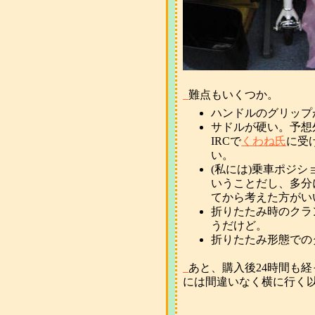
_
難点もいくつか。
ハンドルのグリップ
サドルが硬い。予想
IRCで
くわね氏
に受
い。
(私には)乗車ポジ
いうことだし、多分
てから考えた方がい
折りたたみ時のクラ
うだけど。
折りたたみ形態での
_
あと、購入後24時間も
には間違いなく横に行く