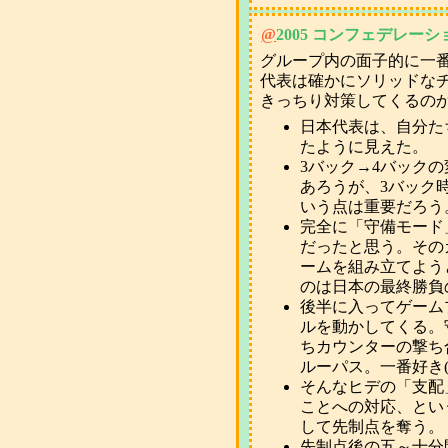
@
2005 コンフェデレー
グループ内の面子的に一
代表は確かにソリッドな
きっちり対策してくるの
日本代表は、自分た
たように見えた。
3バック→4バック
あろうが、3バック
いう点は重要だろう
完全に「守備モード
だったと思う。その
ームを組み立てよう
のは日本の最終勝負
後半に入ってゲーム
ルを動かしてくる。
ちカウンターの撃ち
ルーパス。一番好き
そんなヒデの「支配
ことへの対応、とい
して先制点を奪う。
先制点後の五～十分