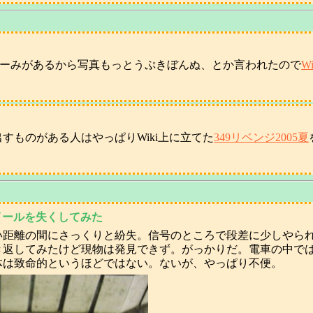
ょーみがあるから写真もっとうぷきぼんぬ、とか言われたので
W
すものがある人はやっぱりWiki上に立てた
349リベンジ2005夏
ホイールを失くしてみた
い距離の間にさっくりと紛失。信号のところで段差に少しやら
き返してみたけど現物は発見できず。がっかりだ。電車の中で
体は致命的というほどではない。ないが、やっぱり不便。