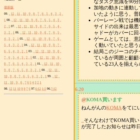
なタスク意識を90
加地の動きに連動し
最新版
いたように思う。普
09.
.
12
.
11
.
10
.
9
.
8
.
7
.
6
.
5
.
4
.
3
.
2
.
バーレーン戦では機
1
08.
.
12
.
11
.
10
.
9
.
8
.
7
.
6
.
5
.
4
.
3
.
サイドの出来は最悪
2
.
1
07.
.
12
.
11
.
10
.
9
.
8
.
7
.
6
.
5
.
4
.
ャドーがカバーに回
3
.
2
.
1
06.
.
12
.
11
.
10
.
9
.
8
.
7
.
6
.
5
.
ゲームとしては、意
4
.
3
.
2
.
1
05.
.
12
.
11
.
10
.
9
.
8
.
7
.
6
.
く動いていたと思う
5
.
4
.
3
.
2
.
1
04.
.
12
.
11
.
10
.
9
.
8
.
7
.
結局このジーコのチ
6
.
5
.
4
.
3
.
2
.
1
03.
.
12
.
11
.
10
.
9
.
8
.
ているが周囲と齟齬
7
.
6
.
5
.
4
.
3
.
2
.
1
02.
.
12
.
11
.
10
.
9
.
ている23人を揃え
8
.
7
.
6
.
5
.
4
.
3
.
2
.
1
01.
.
12
.
11
.
10
.
9
.
8
.
7
.
6
.
5
.
4
.
3
.
2
.
1
00.
.
12
.
11
.
10
.
9
.
8
.
7
.
6
.
5
.
4
.
3
.
2
.
1
99.
.
12
.
11
.
10
.
9
.
8
.
7
6
5
4
3
2
1
6.20
98.
12
11
10
9
8
7
6
97.
6-12
1-5
96.
7-12
@
KOMA買います
ねんがんの
KOMA
をてに
_
そんなわけでKOMA買
が完了したお知らせは昨