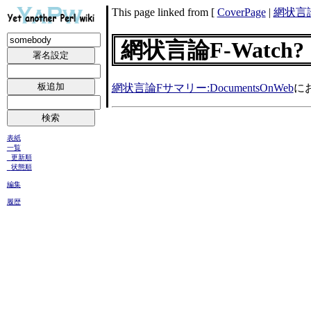
This page linked from [
CoverPage
|
網状言
網状言論F-Watch?
網状言論Fサマリー:DocumentsOnWeb
に
表紙
一覧
更新順
状態順
編集
履歴