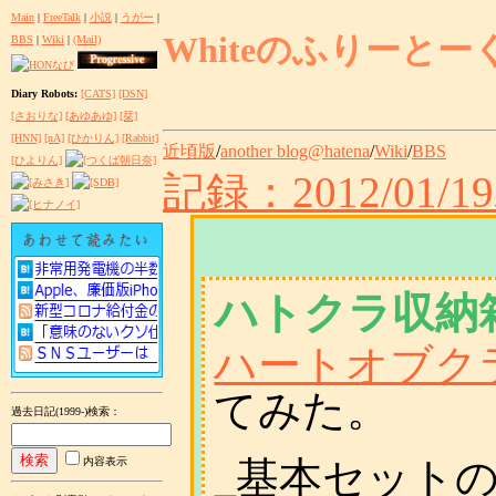
Main
|
FreeTalk
|
小説
|
うがー
|
Whiteのふりーとー
BBS
|
Wiki
|
(Mail)
Diary Robots:
[CATS]
[DSN]
[さおりな]
[あゆあゆ]
[栞]
[HNN]
[nA]
[ひかりん]
[Rabbit]
近頃版
/
another blog@hatena
/
Wiki
/
BBS
[ひよりん]
記録：2012/01/1
ハトクラ収納
ハートオブク
てみた。
過去日記(1999-)検索
：
_
基本セット
内容表示