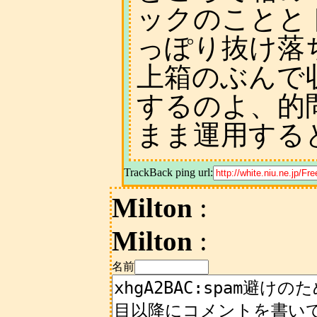
ックのことと
っぽり抜け落
上箱のぶんで
するのよ、的
まま運用する
TrackBack ping url:
Milton
:
Milton
:
名前