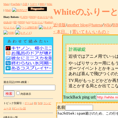
Main
|
FreeTalk
|
小説
|
うがー
|
BBS
|
Wiki
Whiteのふりー
|
(Mail)
Diary Robots:
[CATS]
[DSN]
[さおりな]
[あ
ゆあゆ]
[栞]
[HNN]
[nA]
[ひかりん]
[Rabbit]
近頃版
/
another blog@hatena
/
Wiki
/
BB
[ひよりん]
< 本日。
|
置いてもいいもの >
計画破綻
近頃ではアニメ用でいっ
やっぱりサッカー用にも
ポーツイベントとかキュ
あれば喜んで飛びつくの
TV局がもっとどかどか再
過去日記(1999-)検索
：
送とかする局とか出てこ
内容表示
TrackBack ping url:
トピック別索引：
ゲーム
|
本
|
TeX
|
コンピ
名前
ュータ
|
ガンパレ話
#過去分一覧