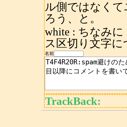
ル側ではなくて
ろう、と。
white
: ちなみ
ス区切り文字に
名前
TrackBack: