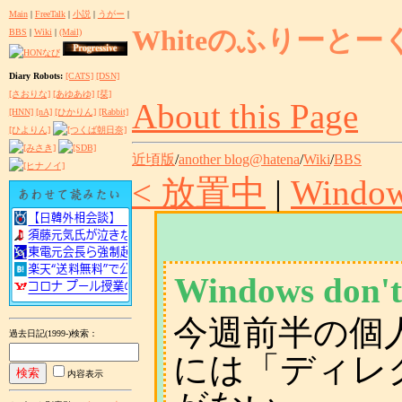
Main
|
FreeTalk
|
小説
|
うがー
|
Whiteのふりーとー
BBS
|
Wiki
|
(Mail)
Diary Robots:
[CATS]
[DSN]
[さおりな]
[あゆあゆ]
[栞]
About this Page
[HNN]
[nA]
[ひかりん]
[Rabbit]
[ひよりん]
近頃版
/
another blog@hatena
/
Wiki
/
BBS
< 放置中
|
Wind
Windows don't 
今週前半の個人
過去日記(1999-)検索
：
には「ディレ
内容表示