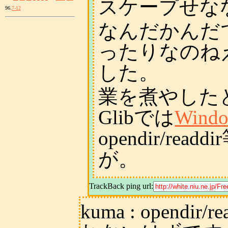
スケープせな
96.
7-12
なんだかんだでC
ったりなのね
した。
業を煮やしたと
Glibでは
Win
opendir/r
が。
TrackBack ping url:
kuma
: opendir