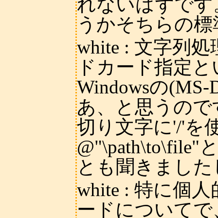
れないはずです。
うかそちらの標
white
: 文字列処
ドカード指定と
Windowsの(
あ、と思うので
切り文字に'/'
@"\path\to
とも聞きました
white
: 特に個
ードについてで