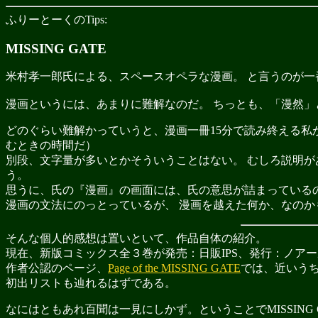
ふりーとーくのTips:
MISSING GATE
米村孝一郎氏による、スペースオペラな漫画。 と言うのが一
漫画というには、あまりに難解なのだ。 ちっとも、「漫然」
どのぐらい難解かっていうと、漫画一冊15分で読み終える私が、
むときの時間だ）
別段、文字量が多いとかそういうことはない。 むしろ説明が
う。
思うに、氏の『漫画』の画面には、氏の意思が詰まっているの
漫画の文法にのっとっているが、 漫画を越えた何か、なのか
そんな個人的感想は置いといて、作品自体の紹介。
現在、新版コミックス全３巻が発売：日販IPS、発行：ノア
作者公認のページ、
Page of the MISSING GATE
では、近いう
初出リストも辿れるはずである。
なにはともあれ百聞は一見にしかず。ということでMISSING